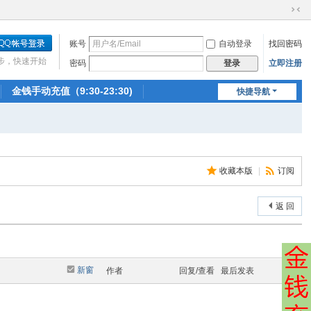
切
换
账号
自动登录
找回密码
到
窄
步，快速开始
密码
立即注册
登录
版
金钱手动充值（9:30-23:30)
快捷导航
收藏本版
|
订阅
返 回
新窗
作者
回复/查看
最后发表