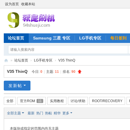
设为首页
收藏本站
论坛首页
Samsung 三星 专区
LG手机专区
每日签到
»
论坛首页
›
LG手机专区
›
V35 ThinQ
就
V35 ThinQ
今日:
0
|
主题:
11
|
排名:
90
是
刷
发新帖
机
全部
官方ROM
11
实用教程
讨论/求助
ROOT/RECOVERY
网
全部主题
最新
热门
热帖
精华
更多
本版块或指定的范围内尚无主题