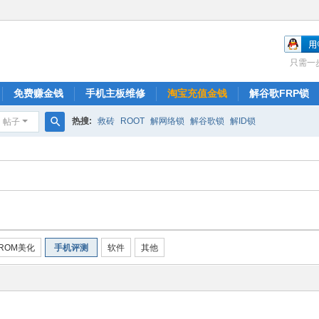
只需一
免费赚金钱
手机主板维修
淘宝充值金钱
解谷歌FRP锁
热搜:
救砖
ROOT
解网络锁
解谷歌锁
解ID锁
帖子
搜
索
ROM美化
手机评测
软件
其他