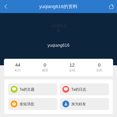
yuqiang616的资料
点击重新加
载
yuqiang616
44
0
12
0
积分
威望
金钱
贡献
Ta的主题
Ta的日志
发短消息
加为好友