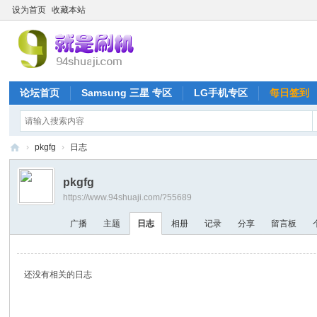
设为首页
收藏本站
论坛首页
Samsung 三星 专区
LG手机专区
每日签到
›
pkgfg
›
日志
就
pkgfg
是
https://www.94shuaji.com/?55689
刷
广播
主题
日志
相册
记录
分享
留言板
机
网
还没有相关的日志