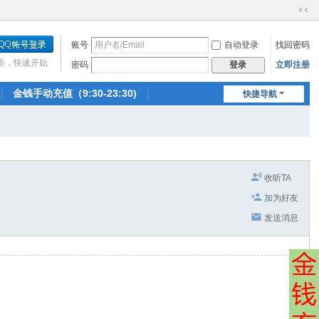
切
换
账号
自动登录
找回密码
到
窄
步，快速开始
密码
立即注册
登录
版
金钱手动充值（9:30-23:30)
快捷导航
收听TA
加为好友
发送消息