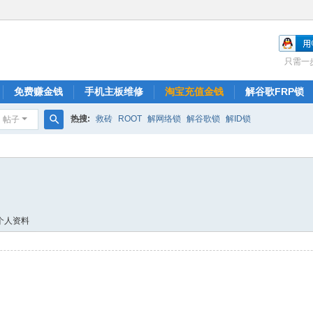
只需一
免费赚金钱
手机主板维修
淘宝充值金钱
解谷歌FRP锁
热搜:
救砖
ROOT
解网络锁
解谷歌锁
解ID锁
帖子
搜
索
个人资料