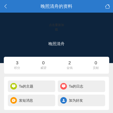
晚照清舟的资料
点击重新加
载
晚照清舟
3
0
2
0
积分
威望
金钱
贡献
Ta的主题
Ta的日志
发短消息
加为好友