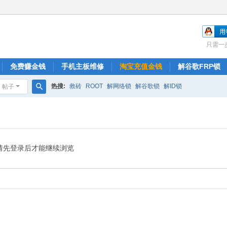
只需一
免费赚金钱
手机主板维修
淘宝充值金钱
解谷歌FRP锁
热搜:
救砖
ROOT
解网络锁
解谷歌锁
解ID锁
帖子
搜
索
请先登录后才能继续浏览