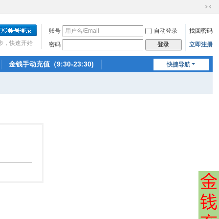
切
换
账号
自动登录
找回密码
到
窄
步，快速开始
密码
立即注册
登录
版
金钱手动充值（9:30-23:30)
快捷导航