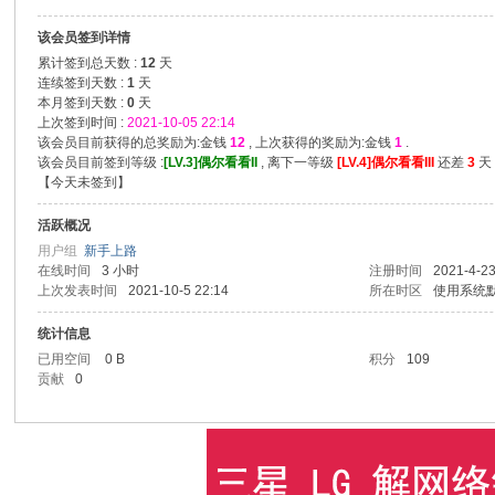
该会员签到详情
累计签到总天数 :
12
天
连续签到天数 :
1
天
本月签到天数 :
0
天
上次签到时间 :
2021-10-05 22:14
该会员目前获得的总奖励为:金钱
12
, 上次获得的奖励为:金钱
1
.
该会员目前签到等级 :
[LV.3]偶尔看看II
, 离下一等级
[LV.4]偶尔看看III
还差
3
天 
【
今天未签到
】
活跃概况
用户组
新手上路
在线时间
3 小时
注册时间
2021-4-23
上次发表时间
2021-10-5 22:14
所在时区
使用系统
统计信息
已用空间
0 B
积分
109
贡献
0