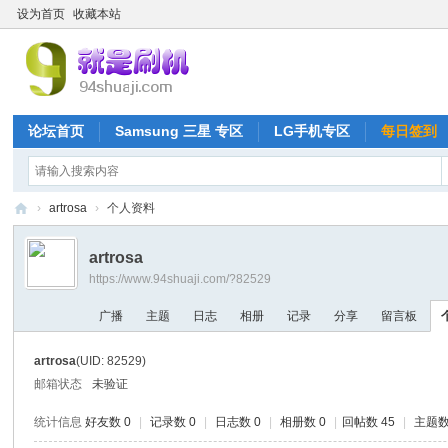
设为首页
收藏本站
论坛首页
Samsung 三星 专区
LG手机专区
每日签到
›
artrosa
›
个人资料
就
artrosa
是
https://www.94shuaji.com/?82529
刷
广播
主题
日志
相册
记录
分享
留言板
机
网
artrosa
(UID: 82529)
邮箱状态
未验证
统计信息
好友数 0
|
记录数 0
|
日志数 0
|
相册数 0
|
回帖数 45
|
主题数