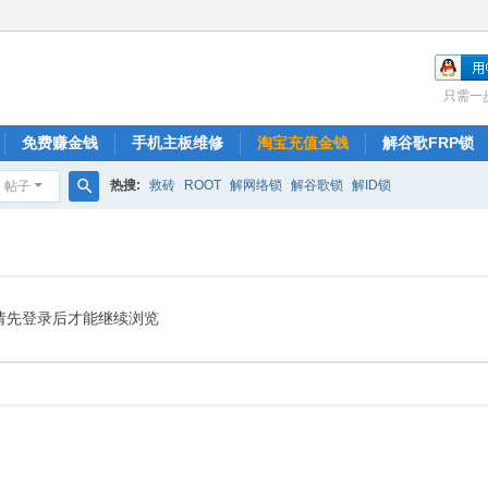
只需一
免费赚金钱
手机主板维修
淘宝充值金钱
解谷歌FRP锁
热搜:
救砖
ROOT
解网络锁
解谷歌锁
解ID锁
帖子
搜
索
请先登录后才能继续浏览