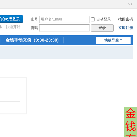
切
换
账号
自动登录
找回密码
到
窄
步，快速开始
密码
立即注册
登录
版
金钱手动充值（9:30-23:30)
快捷导航