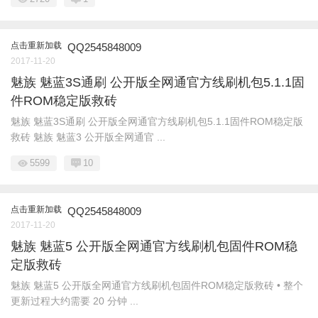
点击重新加载
QQ2545848009
2017-11-20
魅族 魅蓝3S通刷 公开版全网通官方线刷机包5.1.1固
件ROM稳定版救砖
魅族 魅蓝3S通刷 公开版全网通官方线刷机包5.1.1固件ROM稳定版
救砖 魅族 魅蓝3 公开版全网通官 ...
5599
10
点击重新加载
QQ2545848009
2017-11-20
魅族 魅蓝5 公开版全网通官方线刷机包固件ROM稳
定版救砖
魅族 魅蓝5 公开版全网通官方线刷机包固件ROM稳定版救砖 • 整个
更新过程大约需要 20 分钟 ...