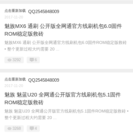
点击重新加载
QQ2545848009
2017-11-20
魅族MX6 通刷 公开版全网通官方线刷机包6.0固件
ROM稳定版救砖
魅族MX6 通刷 公开版全网通官方线刷机包6.0固件ROM稳定版救砖
• 整个更新过程大约需要 20 ...
3292
6
点击重新加载
QQ2545848009
2017-11-20
魅族 魅蓝U20 全网通公开版官方线刷机包5.1固件
ROM稳定版救砖
魅族 魅蓝U20 全网通公开版官方线刷机包5.1固件ROM稳定版救砖 •
整个更新过程大约需要 20 ...
3268
4