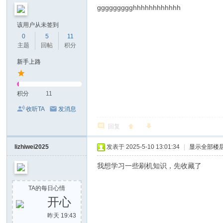
ggggggggghhhhhhhhhhhh
该用户从未签到
0
5
11
主题
回帖
积分
新手上路
积分
11
收听TA
发消息
回复
lizhiwei2025
发表于 2025-5-10 13:01:34
|
显示全部楼
我想学习一些刷机知识，先收藏了
TA的每日心情
开心
昨天 19:43