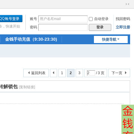
切
换
账号
自动登录
找回密码
到
窄
步，快速开始
密码
立即注册
登录
版
金钱手动充值（9:30-23:30)
快捷导航
返回列表
1
2
3
/ 3 页
下一页
救转解锁包
[复制链接]