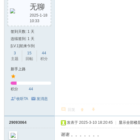
无聊
2025-1-18
10:33
签到天数: 1 天
连续签到: 1 天
[LV.1]初来乍到
3
15
44
主题
回帖
积分
新手上路
积分
44
收听TA
发消息
回复
29093064
发表于 2025-3-10 18:20:45
|
显示全部楼
谢谢 。。。。。。。