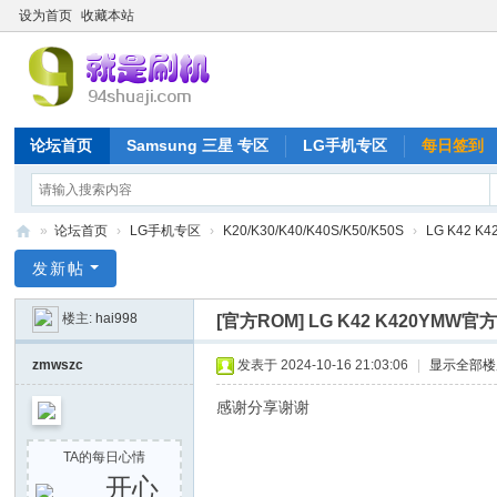
设为首页
收藏本站
论坛首页
Samsung 三星 专区
LG手机专区
每日签到
»
论坛首页
›
LG手机专区
›
K20/K30/K40/K40S/K50/K50S
›
LG K42 
就
发新帖
是
楼主:
hai998
[官方ROM]
LG K42 K420YM
刷
机
zmwszc
发表于 2024-10-16 21:03:06
|
显示全部楼
网
感谢分享谢谢
TA的每日心情
开心