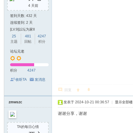
4 天前
签到天数: 432 天
连续签到: 2 天
[LV.9]以坛为家II
25
481
4247
主题
回帖
积分
论坛元老
积分
4247
收听TA
发消息
回复
zmwszc
发表于 2024-10-21 00:36:57
|
显示全部楼
谢谢分享，谢谢
TA的每日心情