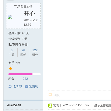
TA的每日心情
开心
2025-5-12
12:39
签到天数: 43 天
连续签到: 2 天
[LV.5]常住居民I
0
96
222
主题
回帖
积分
新手上路
积分
222
收听TA
发消息
回复
44765948
发表于 2025-3-17 15:35:47
|
显示全部楼