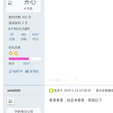
开心
4 天前
签到天数: 432 天
连续签到: 2 天
[LV.9]以坛为家II
25
481
4247
主题
回帖
积分
论坛元老
积分
4247
收听TA
发消息
回复
avin2025
发表于 2025-1-18 10:39:35
|
显示全部楼
看看看看，就是来看看，围观以下
TA的每日心情