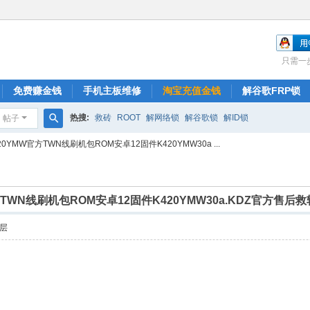
只需一
免费赚金钱
手机主板维修
淘宝充值金钱
解谷歌FRP锁
热搜:
救砖
ROOT
解网络锁
解谷歌锁
解ID锁
帖子
搜
K420YMW官方TWN线刷机包ROM安卓12固件K420YMW30a ...
索
W官方TWN线刷机包ROM安卓12固件K420YMW30a.KDZ官方售后
层