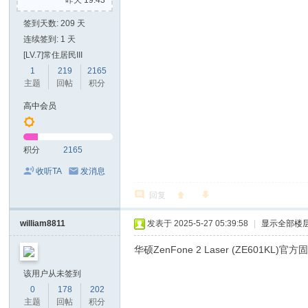
昨天 19:43
签到天数: 209 天
连续签到: 1 天
[LV.7]常住居民III
1
219
2165
主题
回帖
积分
高中会员
积分
2165
收听TA
发消息
回复
william8811
发表于 2025-5-27 05:39:58
|
显示全部楼
华硕ZenFone 2 Laser (ZE601KL)
该用户从未签到
0
178
202
主题
回帖
积分