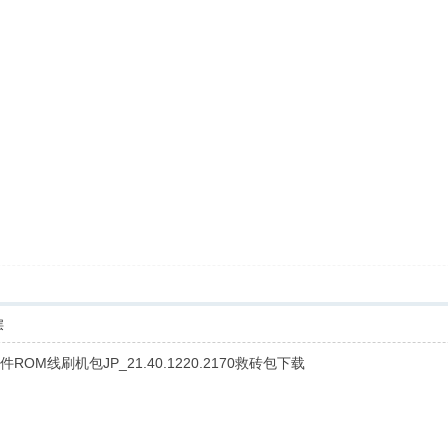
层
官方固件ROM线刷机包JP_21.40.1220.2170救砖包下载