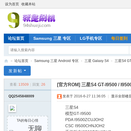
设为首页
收藏本站
论坛首页
Samsung 三星 专区
LG手机专区
每日签到
»
论坛首页
›
Samsung 三星 Android 专区
›
三星 Galaxy S4
›
三星S4 GT
就
发新帖
是
[官方ROM]
三星S4 GT-I9500 /
查看:
13509
|
回复:
26
刷
机
QQ2545848009
发表于 2016-6-27 11:36:05
|
显示全部楼
网
三星S4
模型GT-I9500
PDA I9500ZCUJOH2
TA的每日心情
CSC I9500CHNJOH2
无聊