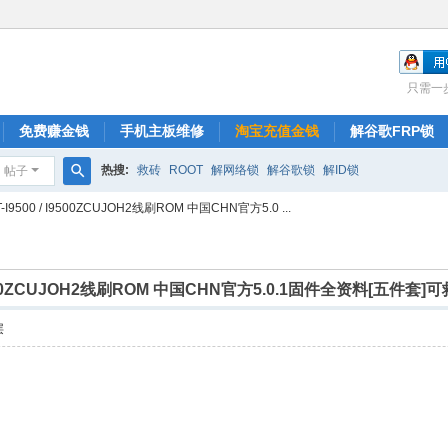
只需一
免费赚金钱
手机主板维修
淘宝充值金钱
解谷歌FRP锁
热搜:
救砖
ROOT
解网络锁
解谷歌锁
解ID锁
帖子
搜
-I9500 / I9500ZCUJOH2线刷ROM 中国CHN官方5.0 ...
索
 I9500ZCUJOH2线刷ROM 中国CHN官方5.0.1固件全资料[五件套]
层