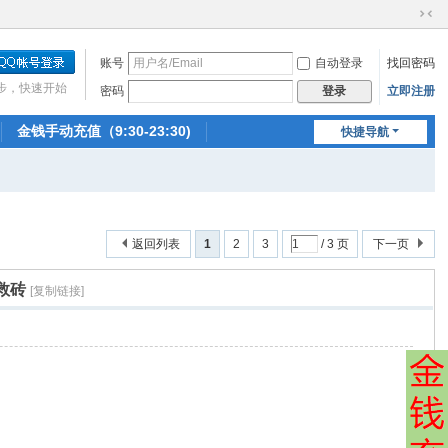
切
换
账号
自动登录
找回密码
到
窄
步，快速开始
密码
立即注册
登录
版
金钱手动充值（9:30-23:30)
快捷导航
返回列表
1
2
3
/ 3 页
下一页
可救砖
[复制链接]