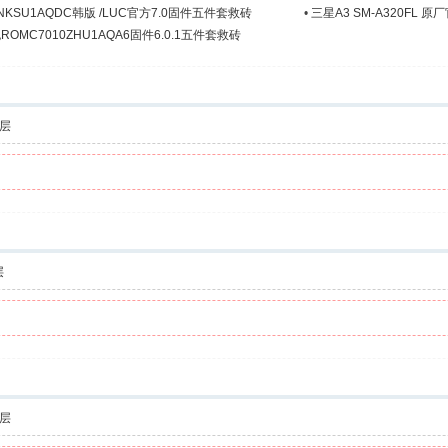
0NKSU1AQDC韩版 /LUC官方7.0固件五件套救砖
•
三星A3 SM-A320FL 
ROMC7010ZHU1AQA6固件6.0.1五件套救砖
层
层
层