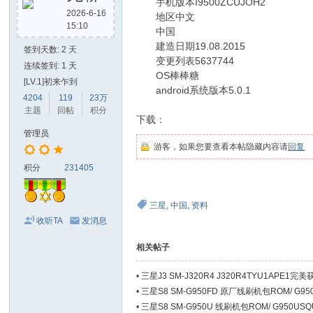
手机版本I9500ZCUJOH2
2026-6-16
地区中文
15:10
中国
建造日期19.08.2015
签到天数: 2 天
变更列表5637744
连续签到: 1 天
OS棒棒糖
[LV.1]初来乍到
android系统版本5.0.1
4204
119
23万
主题
回帖
积分
下载：
管理员
游客，如果您要查看本帖隐藏内容请
回复
积分
231405
三星
,
中国
,
资料
收听TA
发消息
相关帖子
•
三星J3 SM-J320R4 J320R4TYU1APE1
•
三星S8 SM-G950FD 原厂线刷机包ROM/ G
•
三星S8 SM-G950U 线刷机包ROM/ G950