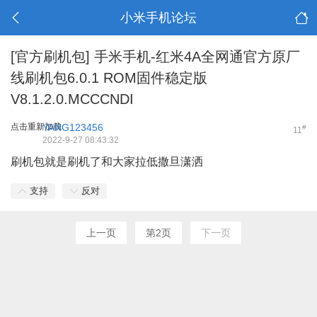
小米手机论坛
[官方刷机包]
手米手机-红米4A全网通官方原厂
线刷机包6.0.1 ROM固件稳定版
V8.1.2.0.MCCCNDI
点击重新加载
YANG123456
#
11
2022-9-27 08:43:32
刷机包就是刷机了和大家拉低撒旦潇洒
支持
反对
上一页
第2页
下一页