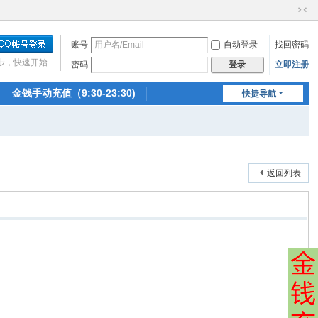
切
换
账号
自动登录
找回密码
到
窄
步，快速开始
密码
立即注册
登录
版
金钱手动充值（9:30-23:30)
快捷导航
返回列表