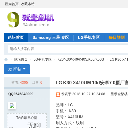
设为首页
收藏本站
论坛首页
Samsung 三星 专区
LG手机专区
每日签到
»
论坛首页
›
LG手机专区
›
K20/K30/K40/K40S/K50/K50S
›
LG K30 
就
发新帖
是
LG K30 X410UM 10d安卓7.
查看:
4305
|
回复:
6
刷
机
QQ2545848009
发表于 2018-10-27 10:24:06
|
显示全部楼
网
品牌：LG
手机： K30
型号：X410UM
TA的每日心情
刷入方式：线刷
无聊