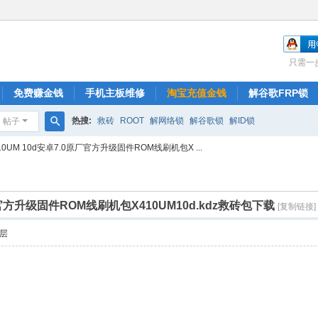
只需一
免费赚金钱
手机主板维修
淘宝充值金钱
解谷歌FRP锁
热搜:
救砖
ROOT
解网络锁
解谷歌锁
解ID锁
帖子
搜
X410UM 10d安卓7.0原厂官方升级固件ROM线刷机包X ...
索
0原厂官方升级固件ROM线刷机包X410UM10d.kdz救砖包下载
[复制链接]
层