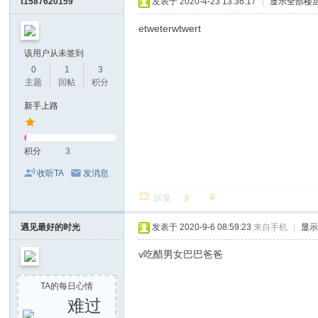
t1587620159
发表于 2020-4-23 13:36:17
|
显示全部楼
etweterwtwert
该用户从未签到
0
1
3
主题
回帖
积分
新手上路
积分
3
收听TA
发消息
回复
遇见最好的时光
发表于 2020-9-6 08:59:23
来自手机
|
显
v吃醋男女巴巴爸爸
TA的每日心情
难过