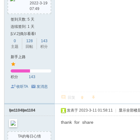
2022-3-19
07:49
签到天数: 5 天
连续签到: 1 天
[LV.2]偶尔看看I
0
128
143
主题
回帖
积分
新手上路
积分
143
收听TA
发消息
回复
ljw1104ljw1104
发表于 2023-3-11 01:58:11
|
显示全部楼
thank for share
TA的每日心情