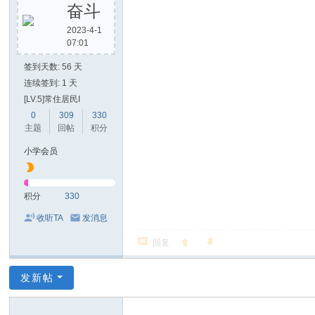
奋斗
2023-4-1
07:01
签到天数: 56 天
连续签到: 1 天
[LV.5]常住居民I
0
309
330
主题
回帖
积分
小学会员
积分
330
收听TA
发消息
回复
发新帖