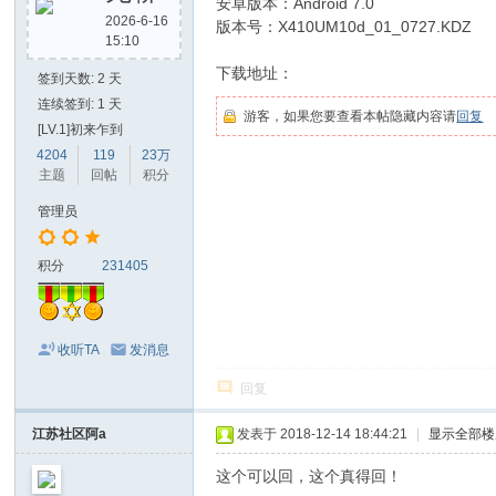
安卓版本：Android 7.0
2026-6-16
版本号：X410UM10d_01_0727.KDZ
15:10
下载地址：
签到天数: 2 天
连续签到: 1 天
游客，如果您要查看本帖隐藏内容请
回复
[LV.1]初来乍到
4204
119
23万
主题
回帖
积分
管理员
积分
231405
收听TA
发消息
回复
江苏社区阿a
发表于 2018-12-14 18:44:21
|
显示全部楼
这个可以回，这个真得回！