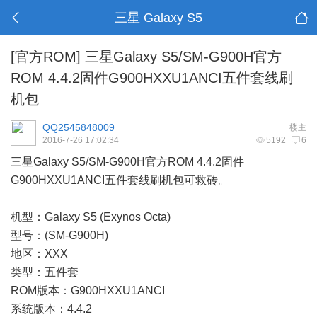
三星 Galaxy S5
[官方ROM]
三星Galaxy S5/SM-G900H官方
ROM 4.4.2固件G900HXXU1ANCI五件套线刷
机包
QQ2545848009
楼主
2016-7-26 17:02:34
5192
6
三星Galaxy S5/SM-G900H官方ROM 4.4.2固件
G900HXXU1ANCI五件套线刷机包可救砖。
机型：Galaxy S5 (Exynos Octa)
型号：(SM-G900H)
地区：XXX
类型：五件套
ROM版本：G900HXXU1ANCI
系统版本：4.4.2