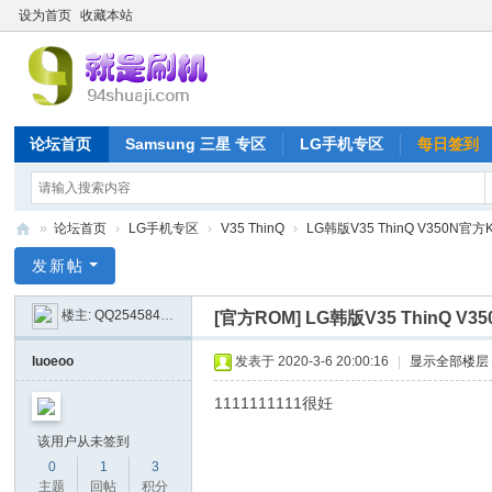
设为首页
收藏本站
论坛首页
Samsung 三星 专区
LG手机专区
每日签到
»
论坛首页
›
LG手机专区
›
V35 ThinQ
›
LG韩版V35 ThinQ V350N官方
就
发新帖
是
楼主:
QQ2545848009
[官方ROM]
LG韩版V35 ThinQ 
刷
机
luoeoo
发表于 2020-3-6 20:00:16
|
显示全部楼层
网
1111111111很妊
该用户从未签到
0
1
3
主题
回帖
积分