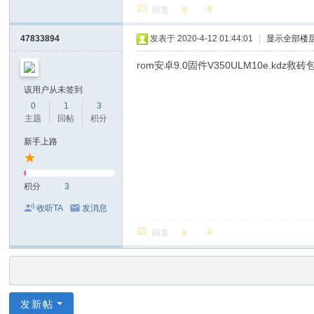
回复
47833894
发表于 2020-4-12 01:44:01
|
显示全部楼
rom安卓9.0固件V350ULM10e.kdz救砖
该用户从未签到
0
1
3
主题
回帖
积分
新手上路
积分
3
收听TA
发消息
回复
发新帖