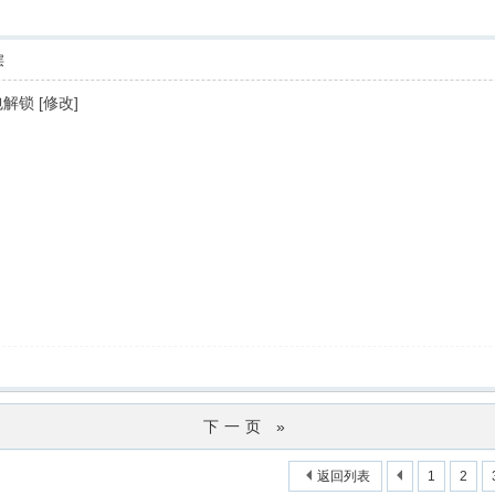
层
包解锁 [修改]
下一页 »
返回列表
1
2