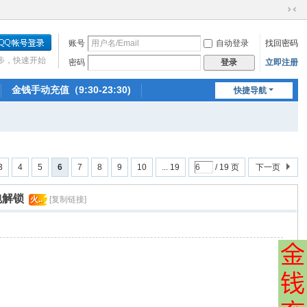
切
换
账号
自动登录
找回密码
到
窄
步，快速开始
密码
立即注册
登录
版
金钱手动充值（9:30-23:30)
快捷导航
3
4
5
6
7
8
9
10
... 19
/ 19 页
下一页
砖包解锁
火..
[复制链接]