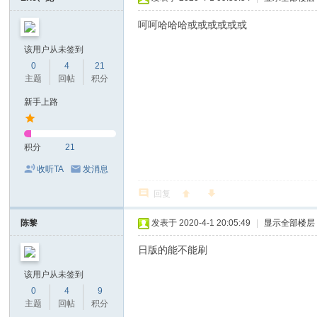
呵呵哈哈哈或或或或或或
该用户从未签到
0
4
21
主题
回帖
积分
新手上路
积分
21
收听TA
发消息
回复
陈黎
发表于 2020-4-1 20:05:49
|
显示全部楼层
日版的能不能刷
该用户从未签到
0
4
9
主题
回帖
积分