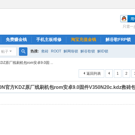
只需一
免费赚金钱
手机主板维修
淘宝充值金钱
解谷歌FRP锁
热搜:
救砖
ROOT
解网络锁
解谷歌锁
解ID锁
帖子
搜
KDZ原厂线刷机包rom安卓9.0固 ...
索
返回列表
1
2
V350N官方KDZ原厂线刷机包rom安卓9.0固件V350N20c.kdz救